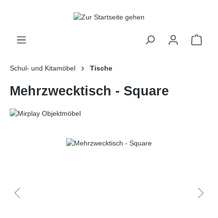
alt springen
Ware
Schul- und Kitamöbel
Tische
Mehrzwecktisch - Square
Bildergalerie überspringen