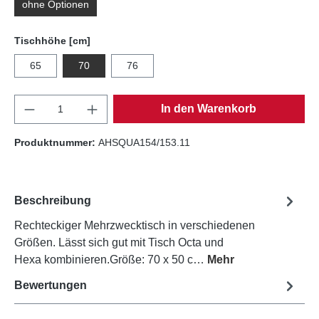
ohne Optionen
auswählen
Tischhöhe [cm]
65
70
76
Produkt Anzahl: Gib den gewünschten Wert e
In den Warenkorb
Produktnummer:
AHSQUA154/153.11
Beschreibung
Rechteckiger Mehrzwecktisch in verschiedenen
Größen. Lässt sich gut mit Tisch Octa und
Hexa kombinieren.Größe: 70 x 50 c…
Mehr
Bewertungen